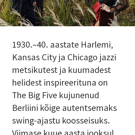
1930.–40. aastate Harlemi,
Kansas City ja Chicago jazzi
metsikutest ja kuumadest
helidest inspireerituna on
The Big Five kujunenud
Berliini kõige autentsemaks
swing-ajastu koosseisuks.
Viimase kuue aasta jooksul