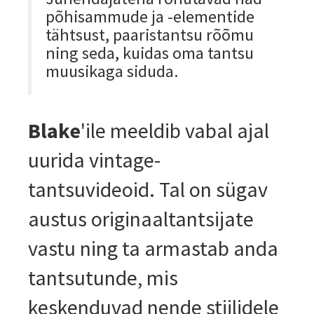
põhisammude ja -elementide
tähtsust, paaristantsu rõõmu
ning seda, kuidas oma tantsu
muusikaga siduda.
Blake
'ile meeldib vabal ajal
uurida vintage-
tantsuvideoid. Tal on sügav
austus originaaltantsijate
vastu ning ta armastab anda
tantsutunde, mis
keskenduvad nende stiilidele