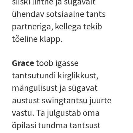
siiski lihtne ja sügavalt
ühendav sotsiaalne tants
partneriga, kellega tekib
tõeline klapp.
Grace
toob igasse
tantsutundi kirglikkust,
mängulisust ja sügavat
austust swing­tantsu juurte
vastu. Ta julgustab oma
õpilasi tundma tantsust