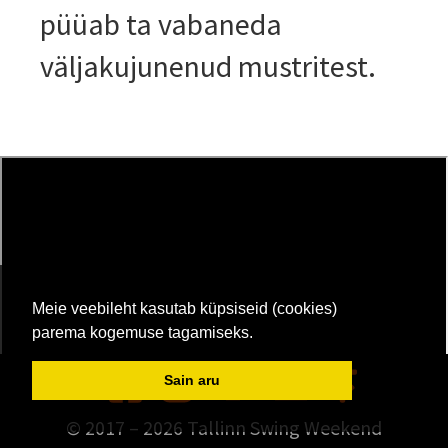
püüab ta vabaneda
väljakujunenud mustritest.
Meie veebileht kasutab küpsiseid (cookies)
parema kogemuse tagamiseks.
Sain aru
© 2017 –
2026
Tallinn Swing Weekend