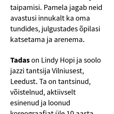
taipamisi. Pamela jagab neid
avastusi innukalt ka oma
tundides, julgustades õpilasi
katsetama ja arenema.
Tadas
on Lindy Hopi ja soolo
jazzi tantsija Vilniusest,
Leedust. Ta on tantsinud,
võistelnud, aktiivselt
esinenud ja loonud
koreograafiat üle 10 aasta.