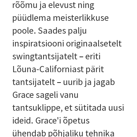
rõõmu ja elevust ning
püüdlema meisterlikkuse
poole. Saades palju
inspiratsiooni originaalsetelt
swing­tantsijatelt
–
eriti
Lõuna-Californiast pärit
tantsijatelt
–
uurib ja jagab
Grace sageli vanu
tantsuklippe, et sütitada uusi
ideid. Grace'i õpetus
ühendab põhjaliku tehnika