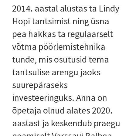
2014. aastal alustas ta Lindy
Hopi tantsimist ning üsna
pea hakkas ta regulaarselt
võtma pöörlemistehnika
tunde, mis osutusid tema
tantsulise arengu jaoks
suurepäraseks
investeeringuks. Anna on
õpetaja olnud alates 2020.
aastast ja keskendub praegu
peamiselt Varssavi Balboa