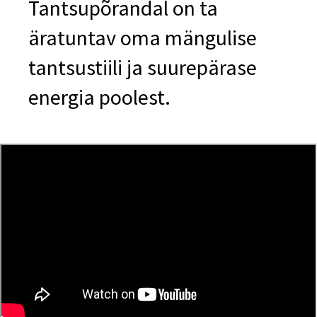
Tantsupõrandal on ta
äratuntav oma mängulise
tantsustiili ja suurepärase
energia poolest.