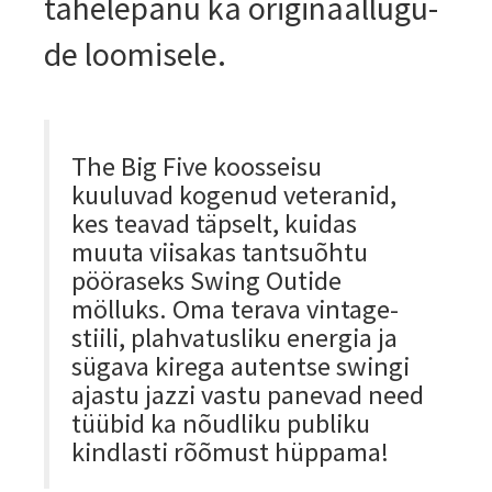
tähelepanu ka originaallugu­
de loomisele.
The Big Five koosseisu
kuuluvad kogenud veteranid,
kes teavad täpselt, kuidas
muuta viisakas tantsuõhtu
pööraseks Swing Outide
mölluks. Oma terava vintage-
stiili, plahvatusliku energia ja
sügava kirega autentse swingi
ajastu jazzi vastu panevad need
tüübid ka nõudliku publiku
kindlasti rõõmust hüppama!