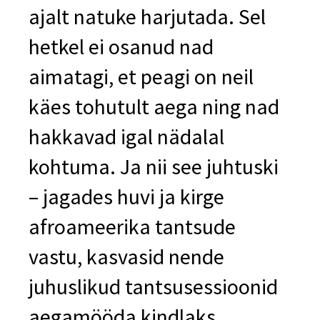
ajalt natuke harjutada. Sel
hetkel ei osanud nad
aimatagi, et peagi on neil
käes tohutult aega ning nad
hakkavad igal nädalal
kohtuma. Ja nii see juhtuski
– jagades huvi ja kirge
afroameerika tantsude
vastu, kasvasid nende
juhuslikud tantsusessioonid
aegamööda kindlaks